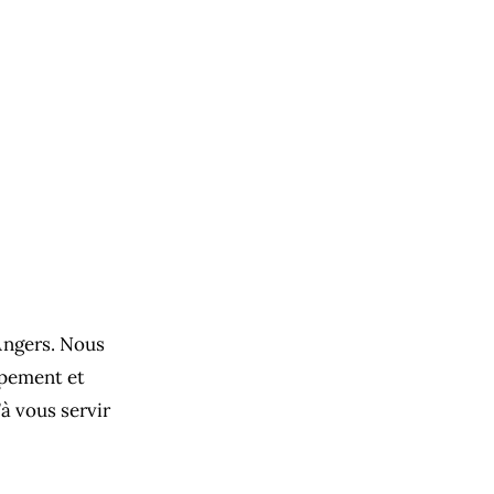
Angers
. Nous
ipement et
̀ vous servir